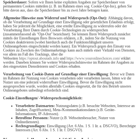
Speicherdauer:
Sofern wir Ihnen keine expliziten Angaben zur Speicherdauer von
permanenten Cookies mitteilen (z. B. im Rahmen eines sog. Cookie-Opt-Ins), gehen Sie
bitte davon aus, dass die Speicherdauer bis zu zwei Jahre betragen kann.
Allgemeine Hinweise zum Widerruf und Widerspruch (Opt-Out):
Abhängig davon,
ob die Verarbeitung auf Grundlage einer Einwilligung oder gesetzlichen Erlaubnis erfolgt,
haben Sie jederzeit die Möglichkeit, eine erteilte Einwilligung zu widerrufen oder der
Verarbeitung Ihrer Daten durch Cookie-Technologien zu widersprechen
(zusammenfassend als “Opt-Out” bezeichnet). Sie können Ihren Widerspruch zunächst
mittels der Einstellungen Ihres Browsers erklären, z.B., indem Sie die Nutzung von
Cookies deaktivieren (wobei hierdurch auch die Funktionsfähigkeit unseres
Onlineangebotes eingeschränkt werden kann). Ein Widerspruch gegen den Einsatz von
Cookies zu Zwecken des Onlinemarketings kann auch mittels einer Vielzahl von Diensten,
vor allem im Fall des Trackings, über die
Webseiten
https://optout.aboutads.info
und
https://www.youronlinechoices.com/
erklärt
werden. Daneben können Sie weitere Widerspruchshinweise im Rahmen der Angaben zu
den eingesetzten Dienstleistern und Cookies erhalten.
Verarbeitung von Cookie-Daten auf Grundlage einer Einwilligung
: Bevor wir Daten
im Rahmen der Nutzung von Cookies verarbeiten oder verarbeiten lassen, bitten wir die
Nutzer um eine jederzeit widerrufbare Einwilligung. Bevor die Einwilligung nicht
ausgesprochen wurde, werden allenfalls Cookies eingesetzt, die für den Betrieb unseres
Onlineangebotes unbedingt erforderlich sind.
Cookie-Einstellungen/ -Widerspruchsmöglichkeit:
Verarbeitete Datenarten:
Nutzungsdaten (z.B. besuchte Webseiten, Interesse an
Inhalten, Zugriffszeiten), Meta-/Kommunikationsdaten (z.B. Geräte-
Informationen, IP-Adressen).
Betroffene Personen:
Nutzer (z.B. Webseitenbesucher, Nutzer von
Onlinediensten).
Rechtsgrundlagen:
Einwilligung (Art. 6 Abs. 1 S. 1 lit. a. DSGVO), Berechtigte
Interessen (Art. 6 Abs. 1 S. 1 lit. f. DSGVO).