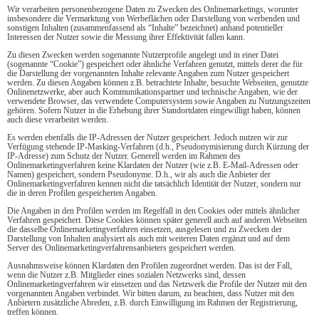
Wir verarbeiten personenbezogene Daten zu Zwecken des Onlinemarketings, worunter
insbesondere die Vermarktung von Werbeflächen oder Darstellung von werbenden und
sonstigen Inhalten (zusammenfassend als “Inhalte” bezeichnet) anhand potentieller
Interessen der Nutzer sowie die Messung ihrer Effektivität fallen kann.
Zu diesen Zwecken werden sogenannte Nutzerprofile angelegt und in einer Datei
(sogenannte “Cookie”) gespeichert oder ähnliche Verfahren genutzt, mittels derer die für
die Darstellung der vorgenannten Inhalte relevante Angaben zum Nutzer gespeichert
werden. Zu diesen Angaben können z.B. betrachtete Inhalte, besuchte Webseiten, genutzte
Onlinenetzwerke, aber auch Kommunikationspartner und technische Angaben, wie der
verwendete Browser, das verwendete Computersystem sowie Angaben zu Nutzungszeiten
gehören. Sofern Nutzer in die Erhebung ihrer Standortdaten eingewilligt haben, können
auch diese verarbeitet werden.
Es werden ebenfalls die IP-Adressen der Nutzer gespeichert. Jedoch nutzen wir zur
Verfügung stehende IP-Masking-Verfahren (d.h., Pseudonymisierung durch Kürzung der
IP-Adresse) zum Schutz der Nutzer. Generell werden im Rahmen des
Onlinemarketingverfahren keine Klardaten der Nutzer (wie z.B. E-Mail-Adressen oder
Namen) gespeichert, sondern Pseudonyme. D.h., wir als auch die Anbieter der
Onlinemarketingverfahren kennen nicht die tatsächlich Identität der Nutzer, sondern nur
die in deren Profilen gespeicherten Angaben.
Die Angaben in den Profilen werden im Regelfall in den Cookies oder mittels ähnlicher
Verfahren gespeichert. Diese Cookies können später generell auch auf anderen Webseiten
die dasselbe Onlinemarketingverfahren einsetzen, ausgelesen und zu Zwecken der
Darstellung von Inhalten analysiert als auch mit weiteren Daten ergänzt und auf dem
Server des Onlinemarketingverfahrensanbieters gespeichert werden.
Ausnahmsweise können Klardaten den Profilen zugeordnet werden. Das ist der Fall,
wenn die Nutzer z.B. Mitglieder eines sozialen Netzwerks sind, dessen
Onlinemarketingverfahren wir einsetzen und das Netzwerk die Profile der Nutzer mit den
vorgenannten Angaben verbindet. Wir bitten darum, zu beachten, dass Nutzer mit den
Anbietern zusätzliche Abreden, z.B. durch Einwilligung im Rahmen der Registrierung,
treffen können.