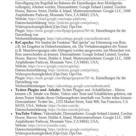
Einwilligung (im Regelfall im Rahmen der Einstellungen ihrer Mobilgeräte
vollzogen), erhoben werden; Dienstanbieter: Google Ireland Limited, Gordon
House, Barrow Street, Dublin 4, Irland, Mutterunternehmen: Google LLC, 1600
Amphitheatre Parkway, Mountain View, CA 94043, USA;
Website:
https://cloud.google.com/maps-platform
;
Datenschutzerklärung:
https://policies.google.com/privacy
;
Widerspruchsmöglichkeit (Opt-Out): Opt-Out-
Plugin:
https://tools.google.com/dlpage/gaoptout?hl=de
, Einstellungen für die
Darstellung von
Werbeeinblendungen:
https://adssettings.google.com/authenticated
.
ReCaptcha:
Wir binden die Funktion “ReCaptcha” zur Erkennung von Bots,
z.B. bei Eingaben in Onlineformularen, ein. Die Verhaltensangaben der Nutzer
(z.B. Mausbewegungen oder Abfragen) werden ausgewertet, um Menschen von
Bots unterscheiden zu können. Dienstanbieter: Google Ireland Limited, Gordon
House, Barrow Street, Dublin 4, Irland, Mutterunternehmen: Google LLC, 1600
Amphitheatre Parkway, Mountain View, CA 94043, USA;
Website:
https://www.google.com/recaptcha/
;
Datenschutzerklärung:
https://policies.google.com/privacy
;
Widerspruchsmöglichkeit (Opt-Out): Opt-Out-
Plugin:
https://tools.google.com/dlpage/gaoptout?hl=de
, Einstellungen für die
Darstellung von
Werbeeinblendungen:
https://adssettings.google.com/authenticated
.
Twitter-Plugins und -Inhalte:
Twitter Plugins und -Schaltflächen – Hierzu
können z.B. Inhalte wie Bilder, Videos oder Texte und Schaltflächen gehören, mit
denen Nutzer Inhalte dieses Onlineangebotes innerhalb von Twitter teilen können.
Dienstanbieter: Twitter Inc., 1355 Market Street, Suite 900, San Francisco, CA
94103, USA; Website:
https://twitter.com/de
;
Datenschutzerklärung:
https://twitter.com/de/privacy
.
YouTube-Videos:
Videoinhalte; Dienstanbieter: Google Ireland Limited, Gordon
House, Barrow Street, Dublin 4, Irland, Mutterunternehmen: Google LLC, 1600
Amphitheatre Parkway, Mountain View, CA 94043, USA;
Website:
https://www.youtube.com
;
Datenschutzerklärung:
https://policies.google.com/privacy
;
Widerspruchsmöglichkeit (Opt-Out): Opt-Out-