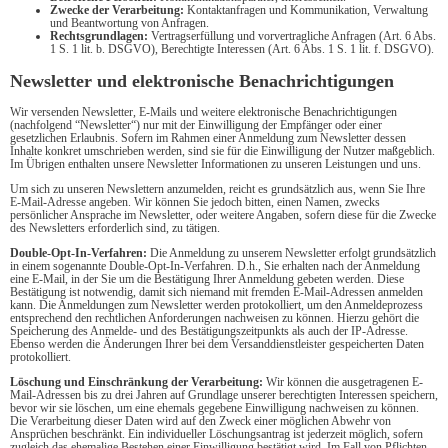
Zwecke der Verarbeitung:
Kontaktanfragen und Kommunikation, Verwaltung
und Beantwortung von Anfragen.
Rechtsgrundlagen:
Vertragserfüllung und vorvertragliche Anfragen (Art. 6 Abs.
1 S. 1 lit. b. DSGVO), Berechtigte Interessen (Art. 6 Abs. 1 S. 1 lit. f. DSGVO).
Newsletter und elektronische Benachrichtigungen
Wir versenden Newsletter, E-Mails und weitere elektronische Benachrichtigungen
(nachfolgend “Newsletter“) nur mit der Einwilligung der Empfänger oder einer
gesetzlichen Erlaubnis. Sofern im Rahmen einer Anmeldung zum Newsletter dessen
Inhalte konkret umschrieben werden, sind sie für die Einwilligung der Nutzer maßgeblich.
Im Übrigen enthalten unsere Newsletter Informationen zu unseren Leistungen und uns.
Um sich zu unseren Newslettern anzumelden, reicht es grundsätzlich aus, wenn Sie Ihre
E-Mail-Adresse angeben. Wir können Sie jedoch bitten, einen Namen, zwecks
persönlicher Ansprache im Newsletter, oder weitere Angaben, sofern diese für die Zwecke
des Newsletters erforderlich sind, zu tätigen.
Double-Opt-In-Verfahren:
Die Anmeldung zu unserem Newsletter erfolgt grundsätzlich
in einem sogenannte Double-Opt-In-Verfahren. D.h., Sie erhalten nach der Anmeldung
eine E-Mail, in der Sie um die Bestätigung Ihrer Anmeldung gebeten werden. Diese
Bestätigung ist notwendig, damit sich niemand mit fremden E-Mail-Adressen anmelden
kann. Die Anmeldungen zum Newsletter werden protokolliert, um den Anmeldeprozess
entsprechend den rechtlichen Anforderungen nachweisen zu können. Hierzu gehört die
Speicherung des Anmelde- und des Bestätigungszeitpunkts als auch der IP-Adresse.
Ebenso werden die Änderungen Ihrer bei dem Versanddienstleister gespeicherten Daten
protokolliert.
Löschung und Einschränkung der Verarbeitung:
Wir können die ausgetragenen E-
Mail-Adressen bis zu drei Jahren auf Grundlage unserer berechtigten Interessen speichern,
bevor wir sie löschen, um eine ehemals gegebene Einwilligung nachweisen zu können.
Die Verarbeitung dieser Daten wird auf den Zweck einer möglichen Abwehr von
Ansprüchen beschränkt. Ein individueller Löschungsantrag ist jederzeit möglich, sofern
zugleich das ehemalige Bestehen einer Einwilligung bestätigt wird. Im Fall von Pflichten