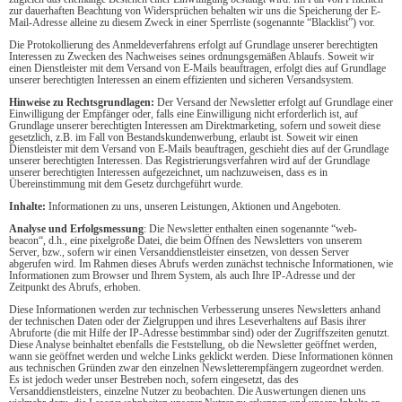
zur dauerhaften Beachtung von Widersprüchen behalten wir uns die Speicherung der E-
Mail-Adresse alleine zu diesem Zweck in einer Sperrliste (sogenannte “Blacklist”) vor.
Die Protokollierung des Anmeldeverfahrens erfolgt auf Grundlage unserer berechtigten
Interessen zu Zwecken des Nachweises seines ordnungsgemäßen Ablaufs. Soweit wir
einen Dienstleister mit dem Versand von E-Mails beauftragen, erfolgt dies auf Grundlage
unserer berechtigten Interessen an einem effizienten und sicheren Versandsystem.
Hinweise zu Rechtsgrundlagen:
Der Versand der Newsletter erfolgt auf Grundlage einer
Einwilligung der Empfänger oder, falls eine Einwilligung nicht erforderlich ist, auf
Grundlage unserer berechtigten Interessen am Direktmarketing, sofern und soweit diese
gesetzlich, z.B. im Fall von Bestandskundenwerbung, erlaubt ist. Soweit wir einen
Dienstleister mit dem Versand von E-Mails beauftragen, geschieht dies auf der Grundlage
unserer berechtigten Interessen. Das Registrierungsverfahren wird auf der Grundlage
unserer berechtigten Interessen aufgezeichnet, um nachzuweisen, dass es in
Übereinstimmung mit dem Gesetz durchgeführt wurde.
Inhalte:
Informationen zu uns, unseren Leistungen, Aktionen und Angeboten.
Analyse und Erfolgsmessung
: Die Newsletter enthalten einen sogenannte “web-
beacon“, d.h., eine pixelgroße Datei, die beim Öffnen des Newsletters von unserem
Server, bzw., sofern wir einen Versanddienstleister einsetzen, von dessen Server
abgerufen wird. Im Rahmen dieses Abrufs werden zunächst technische Informationen, wie
Informationen zum Browser und Ihrem System, als auch Ihre IP-Adresse und der
Zeitpunkt des Abrufs, erhoben.
Diese Informationen werden zur technischen Verbesserung unseres Newsletters anhand
der technischen Daten oder der Zielgruppen und ihres Leseverhaltens auf Basis ihrer
Abruforte (die mit Hilfe der IP-Adresse bestimmbar sind) oder der Zugriffszeiten genutzt.
Diese Analyse beinhaltet ebenfalls die Feststellung, ob die Newsletter geöffnet werden,
wann sie geöffnet werden und welche Links geklickt werden. Diese Informationen können
aus technischen Gründen zwar den einzelnen Newsletterempfängern zugeordnet werden.
Es ist jedoch weder unser Bestreben noch, sofern eingesetzt, das des
Versanddienstleisters, einzelne Nutzer zu beobachten. Die Auswertungen dienen uns