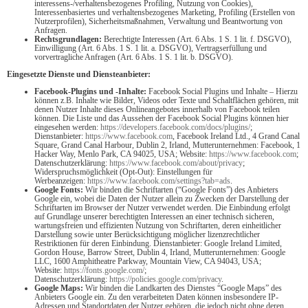
interessens-/verhaltensbezogenes Profiling, Nutzung von Cookies),
Interessenbasiertes und verhaltensbezogenes Marketing, Profiling (Erstellen von
Nutzerprofilen), Sicherheitsmaßnahmen, Verwaltung und Beantwortung von
Anfragen.
Rechtsgrundlagen:
Berechtigte Interessen (Art. 6 Abs. 1 S. 1 lit. f. DSGVO),
Einwilligung (Art. 6 Abs. 1 S. 1 lit. a. DSGVO), Vertragserfüllung und
vorvertragliche Anfragen (Art. 6 Abs. 1 S. 1 lit. b. DSGVO).
Eingesetzte Dienste und Diensteanbieter:
Facebook-Plugins und -Inhalte:
Facebook Social Plugins und Inhalte – Hierzu
können z.B. Inhalte wie Bilder, Videos oder Texte und Schaltflächen gehören, mit
denen Nutzer Inhalte dieses Onlineangebotes innerhalb von Facebook teilen
können. Die Liste und das Aussehen der Facebook Social Plugins können hier
eingesehen werden:
https://developers.facebook.com/docs/plugins/
;
Dienstanbieter:
https://www.facebook.com
, Facebook Ireland Ltd., 4 Grand Canal
Square, Grand Canal Harbour, Dublin 2, Irland, Mutterunternehmen: Facebook, 1
Hacker Way, Menlo Park, CA 94025, USA; Website:
https://www.facebook.com
;
Datenschutzerklärung:
https://www.facebook.com/about/privacy
;
Widerspruchsmöglichkeit (Opt-Out): Einstellungen für
Werbeanzeigen:
https://www.facebook.com/settings?tab=ads
.
Google Fonts:
Wir binden die Schriftarten (“Google Fonts”) des Anbieters
Google ein, wobei die Daten der Nutzer allein zu Zwecken der Darstellung der
Schriftarten im Browser der Nutzer verwendet werden. Die Einbindung erfolgt
auf Grundlage unserer berechtigten Interessen an einer technisch sicheren,
wartungsfreien und effizienten Nutzung von Schriftarten, deren einheitlicher
Darstellung sowie unter Berücksichtigung möglicher lizenzrechtlicher
Restriktionen für deren Einbindung. Dienstanbieter: Google Ireland Limited,
Gordon House, Barrow Street, Dublin 4, Irland, Mutterunternehmen: Google
LLC, 1600 Amphitheatre Parkway, Mountain View, CA 94043, USA;
Website:
https://fonts.google.com/
;
Datenschutzerklärung:
https://policies.google.com/privacy
.
Google Maps:
Wir binden die Landkarten des Dienstes “Google Maps” des
Anbieters Google ein. Zu den verarbeiteten Daten können insbesondere IP-
Adressen und Standortdaten der Nutzer gehören, die jedoch nicht ohne deren