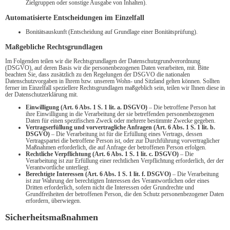
Zielgruppen oder sonstige Ausgabe von Inhalten).
Automatisierte Entscheidungen im Einzelfall
Bonitätsauskunft (Entscheidung auf Grundlage einer Bonitätsprüfung).
Maßgebliche Rechtsgrundlagen
Im Folgenden teilen wir die Rechtsgrundlagen der Datenschutzgrundverordnung
(DSGVO), auf deren Basis wir die personenbezogenen Daten verarbeiten, mit. Bitte
beachten Sie, dass zusätzlich zu den Regelungen der DSGVO die nationalen
Datenschutzvorgaben in Ihrem bzw. unserem Wohn- und Sitzland gelten können. Sollten
ferner im Einzelfall speziellere Rechtsgrundlagen maßgeblich sein, teilen wir Ihnen diese in
der Datenschutzerklärung mit.
Einwilligung (Art. 6 Abs. 1 S. 1 lit. a. DSGVO)
– Die betroffene Person hat
ihre Einwilligung in die Verarbeitung der sie betreffenden personenbezogenen
Daten für einen spezifischen Zweck oder mehrere bestimmte Zwecke gegeben.
Vertragserfüllung und vorvertragliche Anfragen (Art. 6 Abs. 1 S. 1 lit. b.
DSGVO)
– Die Verarbeitung ist für die Erfüllung eines Vertrags, dessen
Vertragspartei die betroffene Person ist, oder zur Durchführung vorvertraglicher
Maßnahmen erforderlich, die auf Anfrage der betroffenen Person erfolgen.
Rechtliche Verpflichtung (Art. 6 Abs. 1 S. 1 lit. c. DSGVO)
– Die
Verarbeitung ist zur Erfüllung einer rechtlichen Verpflichtung erforderlich, der der
Verantwortliche unterliegt.
Berechtigte Interessen (Art. 6 Abs. 1 S. 1 lit. f. DSGVO)
– Die Verarbeitung
ist zur Wahrung der berechtigten Interessen des Verantwortlichen oder eines
Dritten erforderlich, sofern nicht die Interessen oder Grundrechte und
Grundfreiheiten der betroffenen Person, die den Schutz personenbezogener Daten
erfordern, überwiegen.
Sicherheitsmaßnahmen