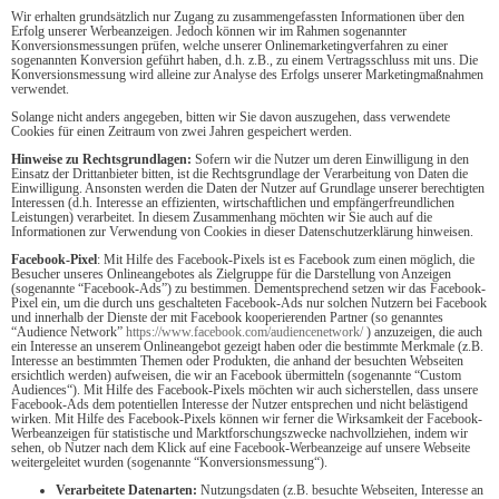
Wir erhalten grundsätzlich nur Zugang zu zusammengefassten Informationen über den
Erfolg unserer Werbeanzeigen. Jedoch können wir im Rahmen sogenannter
Konversionsmessungen prüfen, welche unserer Onlinemarketingverfahren zu einer
sogenannten Konversion geführt haben, d.h. z.B., zu einem Vertragsschluss mit uns. Die
Konversionsmessung wird alleine zur Analyse des Erfolgs unserer Marketingmaßnahmen
verwendet.
Solange nicht anders angegeben, bitten wir Sie davon auszugehen, dass verwendete
Cookies für einen Zeitraum von zwei Jahren gespeichert werden.
Hinweise zu Rechtsgrundlagen:
Sofern wir die Nutzer um deren Einwilligung in den
Einsatz der Drittanbieter bitten, ist die Rechtsgrundlage der Verarbeitung von Daten die
Einwilligung. Ansonsten werden die Daten der Nutzer auf Grundlage unserer berechtigten
Interessen (d.h. Interesse an effizienten, wirtschaftlichen und empfängerfreundlichen
Leistungen) verarbeitet. In diesem Zusammenhang möchten wir Sie auch auf die
Informationen zur Verwendung von Cookies in dieser Datenschutzerklärung hinweisen.
Facebook-Pixel
: Mit Hilfe des Facebook-Pixels ist es Facebook zum einen möglich, die
Besucher unseres Onlineangebotes als Zielgruppe für die Darstellung von Anzeigen
(sogenannte “Facebook-Ads”) zu bestimmen. Dementsprechend setzen wir das Facebook-
Pixel ein, um die durch uns geschalteten Facebook-Ads nur solchen Nutzern bei Facebook
und innerhalb der Dienste der mit Facebook kooperierenden Partner (so genanntes
“Audience Network”
https://www.facebook.com/audiencenetwork/
) anzuzeigen, die auch
ein Interesse an unserem Onlineangebot gezeigt haben oder die bestimmte Merkmale (z.B.
Interesse an bestimmten Themen oder Produkten, die anhand der besuchten Webseiten
ersichtlich werden) aufweisen, die wir an Facebook übermitteln (sogenannte “Custom
Audiences“). Mit Hilfe des Facebook-Pixels möchten wir auch sicherstellen, dass unsere
Facebook-Ads dem potentiellen Interesse der Nutzer entsprechen und nicht belästigend
wirken. Mit Hilfe des Facebook-Pixels können wir ferner die Wirksamkeit der Facebook-
Werbeanzeigen für statistische und Marktforschungszwecke nachvollziehen, indem wir
sehen, ob Nutzer nach dem Klick auf eine Facebook-Werbeanzeige auf unsere Webseite
weitergeleitet wurden (sogenannte “Konversionsmessung“).
Verarbeitete Datenarten:
Nutzungsdaten (z.B. besuchte Webseiten, Interesse an