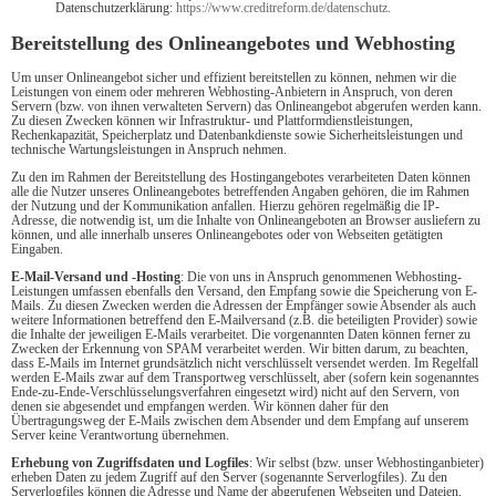
Datenschutzerklärung:
https://www.creditreform.de/datenschutz
.
Bereitstellung des Onlineangebotes und Webhosting
Um unser Onlineangebot sicher und effizient bereitstellen zu können, nehmen wir die
Leistungen von einem oder mehreren Webhosting-Anbietern in Anspruch, von deren
Servern (bzw. von ihnen verwalteten Servern) das Onlineangebot abgerufen werden kann.
Zu diesen Zwecken können wir Infrastruktur- und Plattformdienstleistungen,
Rechenkapazität, Speicherplatz und Datenbankdienste sowie Sicherheitsleistungen und
technische Wartungsleistungen in Anspruch nehmen.
Zu den im Rahmen der Bereitstellung des Hostingangebotes verarbeiteten Daten können
alle die Nutzer unseres Onlineangebotes betreffenden Angaben gehören, die im Rahmen
der Nutzung und der Kommunikation anfallen. Hierzu gehören regelmäßig die IP-
Adresse, die notwendig ist, um die Inhalte von Onlineangeboten an Browser ausliefern zu
können, und alle innerhalb unseres Onlineangebotes oder von Webseiten getätigten
Eingaben.
E-Mail-Versand und -Hosting
: Die von uns in Anspruch genommenen Webhosting-
Leistungen umfassen ebenfalls den Versand, den Empfang sowie die Speicherung von E-
Mails. Zu diesen Zwecken werden die Adressen der Empfänger sowie Absender als auch
weitere Informationen betreffend den E-Mailversand (z.B. die beteiligten Provider) sowie
die Inhalte der jeweiligen E-Mails verarbeitet. Die vorgenannten Daten können ferner zu
Zwecken der Erkennung von SPAM verarbeitet werden. Wir bitten darum, zu beachten,
dass E-Mails im Internet grundsätzlich nicht verschlüsselt versendet werden. Im Regelfall
werden E-Mails zwar auf dem Transportweg verschlüsselt, aber (sofern kein sogenanntes
Ende-zu-Ende-Verschlüsselungsverfahren eingesetzt wird) nicht auf den Servern, von
denen sie abgesendet und empfangen werden. Wir können daher für den
Übertragungsweg der E-Mails zwischen dem Absender und dem Empfang auf unserem
Server keine Verantwortung übernehmen.
Erhebung von Zugriffsdaten und Logfiles
: Wir selbst (bzw. unser Webhostinganbieter)
erheben Daten zu jedem Zugriff auf den Server (sogenannte Serverlogfiles). Zu den
Serverlogfiles können die Adresse und Name der abgerufenen Webseiten und Dateien,