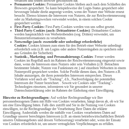
verlassen und seinen Browser geschlossen hat.
Permanente Cookies:
Permanente Cookies bleiben auch nach dem Schließen des
Browsers gespeichert. So kann beispielsweise der Login-Status gespeichert oder
bevorzugte Inhalte direkt angezeigt werden, wenn der Nutzer eine Website erneut
besucht. Ebenso können die Interessen von Nutzern, die zur Reichweitenmessung
oder zu Marketingzwecken verwendet werden, in einem solchen Cookie
gespeichert werden.
First-Party-Cookies:
First-Party-Cookies werden von uns selbst gesetzt.
Third-Party-Cookies (auch: Drittanbieter-Cookies)
: Drittanbieter-Cookies
werden hauptsächlich von Werbetreibenden (sog. Dritten) verwendet, um
Benutzerinformationen zu verarbeiten.
Notwendige (auch: essentielle oder unbedingt erforderliche)
Cookies:
Cookies können zum einen für den Betrieb einer Webseite unbedingt
erforderlich sein (z.B. um Logins oder andere Nutzereingaben zu speichern oder
aus Gründen der Sicherheit).
Statistik-, Marketing- und Personalisierungs-Cookies
: Ferner werden
Cookies im Regelfall auch im Rahmen der Reichweitenmessung eingesetzt sowie
dann, wenn die Interessen eines Nutzers oder sein Verhalten (z.B. Betrachten
bestimmter Inhalte, Nutzen von Funktionen etc.) auf einzelnen Webseiten in einem
Nutzerprofil gespeichert werden. Solche Profile dienen dazu, den Nutzern z.B.
Inhalte anzuzeigen, die ihren potentiellen Interessen entsprechen. Dieses
Verfahren wird auch als “Tracking”, d.h., Nachverfolgung der potentiellen
Interessen der Nutzer bezeichnet. . Soweit wir Cookies oder “Tracking”-
Technologien einsetzen, informieren wir Sie gesondert in unserer
Datenschutzerklärung oder im Rahmen der Einholung einer Einwilligung.
Hinweise zu Rechtsgrundlagen:
Auf welcher Rechtsgrundlage wir Ihre
personenbezogenen Daten mit Hilfe von Cookies verarbeiten, hängt davon ab, ob wir Sie
um eine Einwilligung bitten. Falls dies zutrifft und Sie in die Nutzung von Cookies
einwilligen, ist die Rechtsgrundlage der Verarbeitung Ihrer Daten die erklärte
Einwilligung. Andernfalls werden die mithilfe von Cookies verarbeiteten Daten auf
Grundlage unserer berechtigten Interessen (z.B. an einem betriebswirtschaftlichen Betrieb
unseres Onlineangebotes und dessen Verbesserung) verarbeitet oder, wenn der Einsatz
von Cookies erforderlich ist, um unsere vertraglichen Verpflichtungen zu erfüllen.