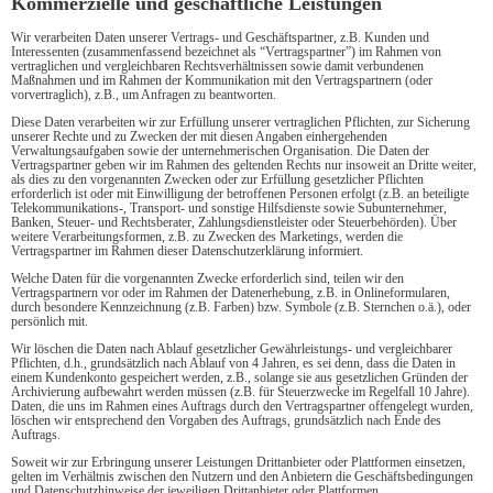
Kommerzielle und geschäftliche Leistungen
Wir verarbeiten Daten unserer Vertrags- und Geschäftspartner, z.B. Kunden und
Interessenten (zusammenfassend bezeichnet als “Vertragspartner”) im Rahmen von
vertraglichen und vergleichbaren Rechtsverhältnissen sowie damit verbundenen
Maßnahmen und im Rahmen der Kommunikation mit den Vertragspartnern (oder
vorvertraglich), z.B., um Anfragen zu beantworten.
Diese Daten verarbeiten wir zur Erfüllung unserer vertraglichen Pflichten, zur Sicherung
unserer Rechte und zu Zwecken der mit diesen Angaben einhergehenden
Verwaltungsaufgaben sowie der unternehmerischen Organisation. Die Daten der
Vertragspartner geben wir im Rahmen des geltenden Rechts nur insoweit an Dritte weiter,
als dies zu den vorgenannten Zwecken oder zur Erfüllung gesetzlicher Pflichten
erforderlich ist oder mit Einwilligung der betroffenen Personen erfolgt (z.B. an beteiligte
Telekommunikations-, Transport- und sonstige Hilfsdienste sowie Subunternehmer,
Banken, Steuer- und Rechtsberater, Zahlungsdienstleister oder Steuerbehörden). Über
weitere Verarbeitungsformen, z.B. zu Zwecken des Marketings, werden die
Vertragspartner im Rahmen dieser Datenschutzerklärung informiert.
Welche Daten für die vorgenannten Zwecke erforderlich sind, teilen wir den
Vertragspartnern vor oder im Rahmen der Datenerhebung, z.B. in Onlineformularen,
durch besondere Kennzeichnung (z.B. Farben) bzw. Symbole (z.B. Sternchen o.ä.), oder
persönlich mit.
Wir löschen die Daten nach Ablauf gesetzlicher Gewährleistungs- und vergleichbarer
Pflichten, d.h., grundsätzlich nach Ablauf von 4 Jahren, es sei denn, dass die Daten in
einem Kundenkonto gespeichert werden, z.B., solange sie aus gesetzlichen Gründen der
Archivierung aufbewahrt werden müssen (z.B. für Steuerzwecke im Regelfall 10 Jahre).
Daten, die uns im Rahmen eines Auftrags durch den Vertragspartner offengelegt wurden,
löschen wir entsprechend den Vorgaben des Auftrags, grundsätzlich nach Ende des
Auftrags.
Soweit wir zur Erbringung unserer Leistungen Drittanbieter oder Plattformen einsetzen,
gelten im Verhältnis zwischen den Nutzern und den Anbietern die Geschäftsbedingungen
und Datenschutzhinweise der jeweiligen Drittanbieter oder Plattformen.