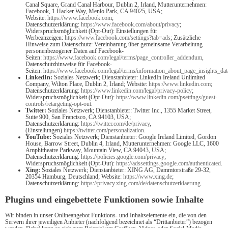
Canal Square, Grand Canal Harbour, Dublin 2, Irland, Mutterunternehmen:
Facebook, 1 Hacker Way, Menlo Park, CA 94025, USA;
Website:
https://www.facebook.com
;
Datenschutzerklärung:
https://www.facebook.com/about/privacy
;
Widerspruchsmöglichkeit (Opt-Out): Einstellungen für
Werbeanzeigen:
https://www.facebook.com/settings?tab=ads
; Zusätzliche
Hinweise zum Datenschutz: Vereinbarung über gemeinsame Verarbeitung
personenbezogener Daten auf Facebook-
Seiten:
https://www.facebook.com/legal/terms/page_controller_addendum
,
Datenschutzhinweise für Facebook-
Seiten:
https://www.facebook.com/legal/terms/information_about_page_insights_dat
LinkedIn:
Soziales Netzwerk; Dienstanbieter: LinkedIn Ireland Unlimited
Company, Wilton Place, Dublin 2, Irland; Website:
https://www.linkedin.com
;
Datenschutzerklärung:
https://www.linkedin.com/legal/privacy-policy
;
Widerspruchsmöglichkeit (Opt-Out):
https://www.linkedin.com/psettings/guest-
controls/retargeting-opt-out
.
Twitter:
Soziales Netzwerk; Dienstanbieter: Twitter Inc., 1355 Market Street,
Suite 900, San Francisco, CA 94103, USA;
Datenschutzerklärung:
https://twitter.com/de/privacy
,
(Einstellungen)
https://twitter.com/personalization
.
YouTube:
Soziales Netzwerk; Dienstanbieter: Google Ireland Limited, Gordon
House, Barrow Street, Dublin 4, Irland, Mutterunternehmen: Google LLC, 1600
Amphitheatre Parkway, Mountain View, CA 94043, USA;
Datenschutzerklärung:
https://policies.google.com/privacy
;
Widerspruchsmöglichkeit (Opt-Out):
https://adssettings.google.com/authenticated
.
Xing:
Soziales Netzwerk; Dienstanbieter: XING AG, Dammtorstraße 29-32,
20354 Hamburg, Deutschland; Website:
https://www.xing.de
;
Datenschutzerklärung:
https://privacy.xing.com/de/datenschutzerklaerung
.
Plugins und eingebettete Funktionen sowie Inhalte
Wir binden in unser Onlineangebot Funktions- und Inhaltselemente ein, die von den
Servern ihrer jeweiligen Anbieter (nachfolgend bezeichnet als “Drittanbieter”) bezogen