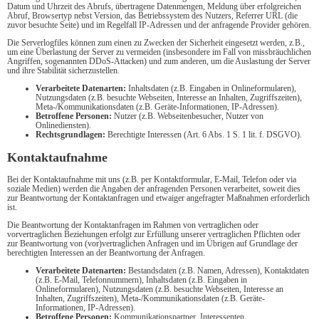
Datum und Uhrzeit des Abrufs, übertragene Datenmengen, Meldung über erfolgreichen
Abruf, Browsertyp nebst Version, das Betriebssystem des Nutzers, Referrer URL (die
zuvor besuchte Seite) und im Regelfall IP-Adressen und der anfragende Provider gehören.
Die Serverlogfiles können zum einen zu Zwecken der Sicherheit eingesetzt werden, z.B.,
um eine Überlastung der Server zu vermeiden (insbesondere im Fall von missbräuchlichen
Angriffen, sogenannten DDoS-Attacken) und zum anderen, um die Auslastung der Server
und ihre Stabilität sicherzustellen.
Verarbeitete Datenarten:
Inhaltsdaten (z.B. Eingaben in Onlineformularen),
Nutzungsdaten (z.B. besuchte Webseiten, Interesse an Inhalten, Zugriffszeiten),
Meta-/Kommunikationsdaten (z.B. Geräte-Informationen, IP-Adressen).
Betroffene Personen:
Nutzer (z.B. Webseitenbesucher, Nutzer von
Onlinediensten).
Rechtsgrundlagen:
Berechtigte Interessen (Art. 6 Abs. 1 S. 1 lit. f. DSGVO).
Kontaktaufnahme
Bei der Kontaktaufnahme mit uns (z.B. per Kontaktformular, E-Mail, Telefon oder via
soziale Medien) werden die Angaben der anfragenden Personen verarbeitet, soweit dies
zur Beantwortung der Kontaktanfragen und etwaiger angefragter Maßnahmen erforderlich
ist.
Die Beantwortung der Kontaktanfragen im Rahmen von vertraglichen oder
vorvertraglichen Beziehungen erfolgt zur Erfüllung unserer vertraglichen Pflichten oder
zur Beantwortung von (vor)vertraglichen Anfragen und im Übrigen auf Grundlage der
berechtigten Interessen an der Beantwortung der Anfragen.
Verarbeitete Datenarten:
Bestandsdaten (z.B. Namen, Adressen), Kontaktdaten
(z.B. E-Mail, Telefonnummern), Inhaltsdaten (z.B. Eingaben in
Onlineformularen), Nutzungsdaten (z.B. besuchte Webseiten, Interesse an
Inhalten, Zugriffszeiten), Meta-/Kommunikationsdaten (z.B. Geräte-
Informationen, IP-Adressen).
Betroffene Personen:
Kommunikationspartner, Interessenten.