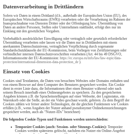
Datenverarbeitung in Drittländern
Sofern wir Daten in einem Drittland (d.h., außerhalb der Europäischen Union (EU), des
Europäischen Wirtschaftsraums (EWR)) verarbeiten oder die Verarbeitung im Rahmen der
Inanspruchnahme von Diensten Dritter oder der Offenlegung bzw. Übermittlung von
Daten an andere Personen, Stellen oder Unternehmen stattfindet, erfolgt dies nur im
Einklang mit den gesetzlichen Vorgaben.
Vorbehaltlich ausdrücklicher Einwilligung oder vertraglich oder gesetzlich erforderlicher
Übermittlung verarbeiten oder lassen wir die Daten nur in Drittländern mit einem
anerkannten Datenschutzniveau, vertraglichen Verpflichtung durch sogenannte
Standardschutzklauseln der EU-Kommission, beim Vorliegen von Zertifizierungen oder
verbindlicher internen Datenschutzvorschriften verarbeiten (Art. 44 bis 49 DSGVO,
Informationsseite der EU-Kommission:
https://ec.europa.eu/info/law/law-topic/data-
protection/international-dimension-data-protection_de
).
Einsatz von Cookies
Cookies sind Textdateien, die Daten von besuchten Websites oder Domains enthalten und
von einem Browser auf dem Computer des Benutzers gespeichert werden. Ein Cookie
dient in erster Linie dazu, die Informationen über einen Benutzer während oder nach
seinem Besuch innerhalb eines Onlineangebotes zu speichern. Zu den gespeicherten
Angaben können z.B. die Spracheinstellungen auf einer Webseite, der Loginstatus, ein
Warenkorb oder die Stelle, an der ein Video geschaut wurde, gehören. Zu dem Begriff der
Cookies zählen wir ferner andere Technologien, die die gleichen Funktionen wie Cookies
erfüllen (z.B., wenn Angaben der Nutzer anhand pseudonymer Onlinekennzeichnungen
gespeichert werden, auch als “Nutzer-IDs” bezeichnet)
Die folgenden Cookie-Typen und Funktionen werden unterschieden:
Temporäre Cookies (auch: Session- oder Sitzungs-Cookies):
Temporäre
Cookies werden spätestens gelöscht, nachdem ein Nutzer ein Online-Angebot