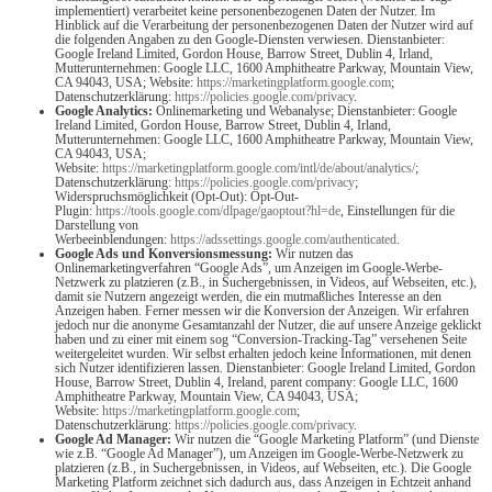
implementiert) verarbeitet keine personenbezogenen Daten der Nutzer. Im
Hinblick auf die Verarbeitung der personenbezogenen Daten der Nutzer wird auf
die folgenden Angaben zu den Google-Diensten verwiesen. Dienstanbieter:
Google Ireland Limited, Gordon House, Barrow Street, Dublin 4, Irland,
Mutterunternehmen: Google LLC, 1600 Amphitheatre Parkway, Mountain View,
CA 94043, USA; Website:
https://marketingplatform.google.com
;
Datenschutzerklärung:
https://policies.google.com/privacy
.
Google Analytics:
Onlinemarketing und Webanalyse; Dienstanbieter: Google
Ireland Limited, Gordon House, Barrow Street, Dublin 4, Irland,
Mutterunternehmen: Google LLC, 1600 Amphitheatre Parkway, Mountain View,
CA 94043, USA;
Website:
https://marketingplatform.google.com/intl/de/about/analytics/
;
Datenschutzerklärung:
https://policies.google.com/privacy
;
Widerspruchsmöglichkeit (Opt-Out): Opt-Out-
Plugin:
https://tools.google.com/dlpage/gaoptout?hl=de
, Einstellungen für die
Darstellung von
Werbeeinblendungen:
https://adssettings.google.com/authenticated
.
Google Ads und Konversionsmessung:
Wir nutzen das
Onlinemarketingverfahren “Google Ads”, um Anzeigen im Google-Werbe-
Netzwerk zu platzieren (z.B., in Suchergebnissen, in Videos, auf Webseiten, etc.),
damit sie Nutzern angezeigt werden, die ein mutmaßliches Interesse an den
Anzeigen haben. Ferner messen wir die Konversion der Anzeigen. Wir erfahren
jedoch nur die anonyme Gesamtanzahl der Nutzer, die auf unsere Anzeige geklickt
haben und zu einer mit einem sog “Conversion-Tracking-Tag” versehenen Seite
weitergeleitet wurden. Wir selbst erhalten jedoch keine Informationen, mit denen
sich Nutzer identifizieren lassen. Dienstanbieter: Google Ireland Limited, Gordon
House, Barrow Street, Dublin 4, Ireland, parent company: Google LLC, 1600
Amphitheatre Parkway, Mountain View, CA 94043, USA;
Website:
https://marketingplatform.google.com
;
Datenschutzerklärung:
https://policies.google.com/privacy
.
Google Ad Manager:
Wir nutzen die “Google Marketing Platform” (und Dienste
wie z.B. “Google Ad Manager”), um Anzeigen im Google-Werbe-Netzwerk zu
platzieren (z.B., in Suchergebnissen, in Videos, auf Webseiten, etc.). Die Google
Marketing Platform zeichnet sich dadurch aus, dass Anzeigen in Echtzeit anhand