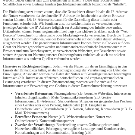
werden. Dabei kann es sich zum Beispiel um Grafiken, Videos oder Social-Media-
Schaltflächen sowie Beiträge handeln (nachfolgend einheitlich bezeichnet als “Inhalte”).
Die Einbindung setzt immer voraus, dass die Drittanbieter dieser Inhalte die IP-Adresse
der Nutzer verarbeiten, da sie ohne die IP-Adresse die Inhalte nicht an deren Browser
senden könnten. Die IP-Adresse ist damit für die Darstellung dieser Inhalte oder
Funktionen erforderlich. Wir bemühen uns, nur solche Inhalte zu verwenden, deren
jeweilige Anbieter die IP-Adresse lediglich zur Auslieferung der Inhalte verwenden.
Drittanbieter können ferner sogenannte Pixel-Tags (unsichtbare Grafiken, auch als “Web
Beacons” bezeichnet) für statistische oder Marketingzwecke verwenden. Durch die “Pixel-
Tags” können Informationen, wie der Besucherverkehr auf den Seiten dieser Webseite,
ausgewertet werden. Die pseudonymen Informationen können ferner in Cookies auf dem
Gerät der Nutzer gespeichert werden und unter anderem technische Informationen zum
Browser und zum Betriebssystem, zu verweisenden Webseiten, zur Besuchszeit sowie
weitere Angaben zur Nutzung unseres Onlineangebotes enthalten als auch mit solchen
Informationen aus anderen Quellen verbunden werden.
Hinweise zu Rechtsgrundlagen:
Sofern wir die Nutzer um deren Einwilligung in den
Einsatz der Drittanbieter bitten, ist die Rechtsgrundlage der Verarbeitung von Daten die
Einwilligung. Ansonsten werden die Daten der Nutzer auf Grundlage unserer berechtigten
Interessen (d.h. Interesse an effizienten, wirtschaftlichen und empfängerfreundlichen
Leistungen) verarbeitet. In diesem Zusammenhang möchten wir Sie auch auf die
Informationen zur Verwendung von Cookies in dieser Datenschutzerklärung hinweisen.
Verarbeitete Datenarten:
Nutzungsdaten (z.B. besuchte Webseiten, Interesse an
Inhalten, Zugriffszeiten), Meta-/Kommunikationsdaten (z.B. Geräte-
Informationen, IP-Adressen), Standortdaten (Angaben zur geografischen Position
eines Gerätes oder einer Person), Inhaltsdaten (z.B. Eingaben in
Onlineformularen), Bestandsdaten (z.B. Namen, Adressen), Kontaktdaten (z.B. E-
Mail, Telefonnummern).
Betroffene Personen:
Nutzer (z.B. Webseitenbesucher, Nutzer von
Onlinediensten), Kommunikationspartner.
Zwecke der Verarbeitung:
Bereitstellung unseres Onlineangebotes und
Nutzerfreundlichkeit, Erbringung vertragliche Leistungen und Kundenservice,
Kontaktanfragen und Kommunikation, Tracking (z.B.