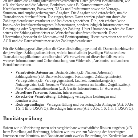
Zu den durch die Zahlungsdienstleister verarbeiteten Daten gehören Bestandsdaten, wie
z.B. der Name und die Adresse, Bankdaten, wie z.B. Kontonummern oder
Kreditkartennummern, Passwörter, TANs und Prüfsummen sowie die Vertrags-,
Summen- und empfängerbezogenen Angaben. Die Angaben sind erforderlich, um die
Transaktionen durchzuführen. Die eingegebenen Daten werden jedoch nur durch die
Zahlungsdienstleister verarbeitet und bei diesen gespeichert. D.h., wir erhalten keine
konto- oder kreditkartenbezogenen Informationen, sondern lediglich Informationen mit
Bestätigung oder Negativbeauskunftung der Zahlung. Unter Umständen werden die Daten
seitens der Zahlungsdienstleister an Wirtschaftsauskunfteien übermittelt. Diese
Übermittlung bezweckt die Identitäts- und Bonitätsprüfung. Hierzu verweisen wir auf die
AGB und die Datenschutzhinweise der Zahlungsdienstleister.
Für die Zahlungsgeschäfte gelten die Geschäftsbedingungen und die Datenschutzhinweise
der jeweiligen Zahlungsdienstleister, welche innerhalb der jeweiligen Webseiten bzw.
Transaktionsapplikationen abrufbar sind. Wir verweisen auf diese ebenfalls zwecks
weiterer Informationen und Geltendmachung von Widerrufs-, Auskunfts- und anderen
Betroffenenrechten.
Verarbeitete Datenarten:
Bestandsdaten (z.B. Namen, Adressen),
Zahlungsdaten (z.B. Bankverbindungen, Rechnungen, Zahlungshistorie),
Vertragsdaten (z.B. Vertragsgegenstand, Laufzeit, Kundenkategorie),
Nutzungsdaten (z.B. besuchte Webseiten, Interesse an Inhalten, Zugriffszeiten),
Meta-/Kommunikationsdaten (z.B. Geräte-Informationen, IP-Adressen).
Betroffene Personen:
Kunden, Interessenten.
Zwecke der Verarbeitung:
Erbringung vertragliche Leistungen und
Kundenservice.
Rechtsgrundlagen:
Vertragserfüllung und vorvertragliche Anfragen (Art. 6 Abs.
1 S. 1 lit. b. DSGVO), Berechtigte Interessen (Art. 6 Abs. 1 S. 1 lit. f. DSGVO).
Bonitätsprüfung
Sofern wir in Vorleistung treten oder vergleichbare wirtschaftliche Risiken eingehen (z.B.
beim Bestellung auf Rechnung), behalten wir uns vor, zur Wahrung der berechtigten
Interessen eine Identitäts- und Bonitätsauskunft zwecks Beurteilung des Kreditrisikos auf