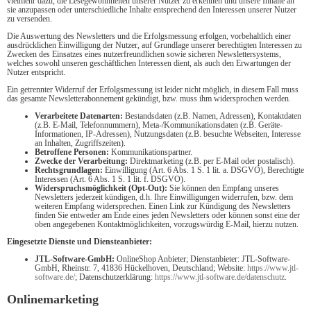
vielmehr dazu, die Lesegewohnheiten unserer Nutzer zu erkennen und unsere Inhalte an
sie anzupassen oder unterschiedliche Inhalte entsprechend den Interessen unserer Nutzer
zu versenden.
Die Auswertung des Newsletters und die Erfolgsmessung erfolgen, vorbehaltlich einer
ausdrücklichen Einwilligung der Nutzer, auf Grundlage unserer berechtigten Interessen zu
Zwecken des Einsatzes eines nutzerfreundlichen sowie sicheren Newslettersystems,
welches sowohl unseren geschäftlichen Interessen dient, als auch den Erwartungen der
Nutzer entspricht.
Ein getrennter Widerruf der Erfolgsmessung ist leider nicht möglich, in diesem Fall muss
das gesamte Newsletterabonnement gekündigt, bzw. muss ihm widersprochen werden.
Verarbeitete Datenarten:
Bestandsdaten (z.B. Namen, Adressen), Kontaktdaten
(z.B. E-Mail, Telefonnummern), Meta-/Kommunikationsdaten (z.B. Geräte-
Informationen, IP-Adressen), Nutzungsdaten (z.B. besuchte Webseiten, Interesse
an Inhalten, Zugriffszeiten).
Betroffene Personen:
Kommunikationspartner.
Zwecke der Verarbeitung:
Direktmarketing (z.B. per E-Mail oder postalisch).
Rechtsgrundlagen:
Einwilligung (Art. 6 Abs. 1 S. 1 lit. a. DSGVO), Berechtigte
Interessen (Art. 6 Abs. 1 S. 1 lit. f. DSGVO).
Widerspruchsmöglichkeit (Opt-Out):
Sie können den Empfang unseres
Newsletters jederzeit kündigen, d.h. Ihre Einwilligungen widerrufen, bzw. dem
weiteren Empfang widersprechen. Einen Link zur Kündigung des Newsletters
finden Sie entweder am Ende eines jeden Newsletters oder können sonst eine der
oben angegebenen Kontaktmöglichkeiten, vorzugswürdig E-Mail, hierzu nutzen.
Eingesetzte Dienste und Diensteanbieter:
JTL-Software-GmbH:
OnlineShop Anbieter; Dienstanbieter: JTL-Software-
GmbH, Rheinstr. 7, 41836 Hückelhoven, Deutschland; Website:
https://www.jtl-
software.de/
; Datenschutzerklärung:
https://www.jtl-software.de/datenschutz
.
Onlinemarketing