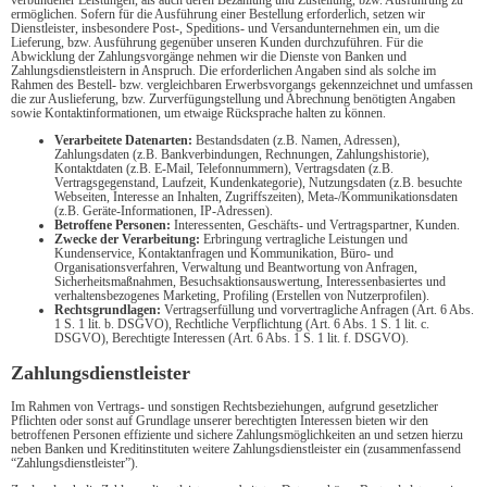
verbundener Leistungen, als auch deren Bezahlung und Zustellung, bzw. Ausführung zu
ermöglichen. Sofern für die Ausführung einer Bestellung erforderlich, setzen wir
Dienstleister, insbesondere Post-, Speditions- und Versandunternehmen ein, um die
Lieferung, bzw. Ausführung gegenüber unseren Kunden durchzuführen. Für die
Abwicklung der Zahlungsvorgänge nehmen wir die Dienste von Banken und
Zahlungsdienstleistern in Anspruch. Die erforderlichen Angaben sind als solche im
Rahmen des Bestell- bzw. vergleichbaren Erwerbsvorgangs gekennzeichnet und umfassen
die zur Auslieferung, bzw. Zurverfügungstellung und Abrechnung benötigten Angaben
sowie Kontaktinformationen, um etwaige Rücksprache halten zu können.
Verarbeitete Datenarten:
Bestandsdaten (z.B. Namen, Adressen),
Zahlungsdaten (z.B. Bankverbindungen, Rechnungen, Zahlungshistorie),
Kontaktdaten (z.B. E-Mail, Telefonnummern), Vertragsdaten (z.B.
Vertragsgegenstand, Laufzeit, Kundenkategorie), Nutzungsdaten (z.B. besuchte
Webseiten, Interesse an Inhalten, Zugriffszeiten), Meta-/Kommunikationsdaten
(z.B. Geräte-Informationen, IP-Adressen).
Betroffene Personen:
Interessenten, Geschäfts- und Vertragspartner, Kunden.
Zwecke der Verarbeitung:
Erbringung vertragliche Leistungen und
Kundenservice, Kontaktanfragen und Kommunikation, Büro- und
Organisationsverfahren, Verwaltung und Beantwortung von Anfragen,
Sicherheitsmaßnahmen, Besuchsaktionsauswertung, Interessenbasiertes und
verhaltensbezogenes Marketing, Profiling (Erstellen von Nutzerprofilen).
Rechtsgrundlagen:
Vertragserfüllung und vorvertragliche Anfragen (Art. 6 Abs.
1 S. 1 lit. b. DSGVO), Rechtliche Verpflichtung (Art. 6 Abs. 1 S. 1 lit. c.
DSGVO), Berechtigte Interessen (Art. 6 Abs. 1 S. 1 lit. f. DSGVO).
Zahlungsdienstleister
Im Rahmen von Vertrags- und sonstigen Rechtsbeziehungen, aufgrund gesetzlicher
Pflichten oder sonst auf Grundlage unserer berechtigten Interessen bieten wir den
betroffenen Personen effiziente und sichere Zahlungsmöglichkeiten an und setzen hierzu
neben Banken und Kreditinstituten weitere Zahlungsdienstleister ein (zusammenfassend
“Zahlungsdienstleister”).