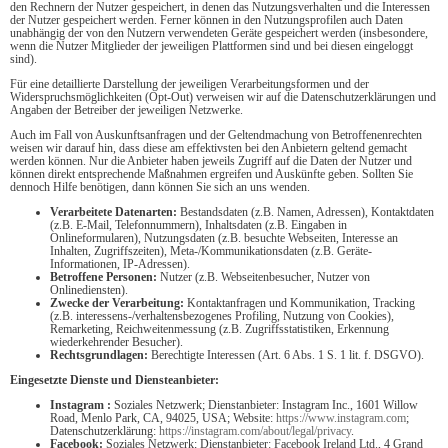
den Rechnern der Nutzer gespeichert, in denen das Nutzungsverhalten und die Interessen
der Nutzer gespeichert werden. Ferner können in den Nutzungsprofilen auch Daten
unabhängig der von den Nutzern verwendeten Geräte gespeichert werden (insbesondere,
wenn die Nutzer Mitglieder der jeweiligen Plattformen sind und bei diesen eingeloggt
sind).
Für eine detaillierte Darstellung der jeweiligen Verarbeitungsformen und der
Widerspruchsmöglichkeiten (Opt-Out) verweisen wir auf die Datenschutzerklärungen und
Angaben der Betreiber der jeweiligen Netzwerke.
Auch im Fall von Auskunftsanfragen und der Geltendmachung von Betroffenenrechten
weisen wir darauf hin, dass diese am effektivsten bei den Anbietern geltend gemacht
werden können. Nur die Anbieter haben jeweils Zugriff auf die Daten der Nutzer und
können direkt entsprechende Maßnahmen ergreifen und Auskünfte geben. Sollten Sie
dennoch Hilfe benötigen, dann können Sie sich an uns wenden.
Verarbeitete Datenarten:
Bestandsdaten (z.B. Namen, Adressen), Kontaktdaten
(z.B. E-Mail, Telefonnummern), Inhaltsdaten (z.B. Eingaben in
Onlineformularen), Nutzungsdaten (z.B. besuchte Webseiten, Interesse an
Inhalten, Zugriffszeiten), Meta-/Kommunikationsdaten (z.B. Geräte-
Informationen, IP-Adressen).
Betroffene Personen:
Nutzer (z.B. Webseitenbesucher, Nutzer von
Onlinediensten).
Zwecke der Verarbeitung:
Kontaktanfragen und Kommunikation, Tracking
(z.B. interessens-/verhaltensbezogenes Profiling, Nutzung von Cookies),
Remarketing, Reichweitenmessung (z.B. Zugriffsstatistiken, Erkennung
wiederkehrender Besucher).
Rechtsgrundlagen:
Berechtigte Interessen (Art. 6 Abs. 1 S. 1 lit. f. DSGVO).
Eingesetzte Dienste und Diensteanbieter:
Instagram :
Soziales Netzwerk; Dienstanbieter: Instagram Inc., 1601 Willow
Road, Menlo Park, CA, 94025, USA; Website:
https://www.instagram.com
;
Datenschutzerklärung:
https://instagram.com/about/legal/privacy
.
Facebook:
Soziales Netzwerk; Dienstanbieter: Facebook Ireland Ltd., 4 Grand