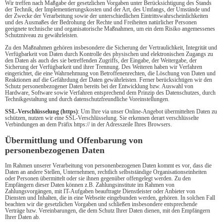
Wir treffen nach Maßgabe der gesetzlichen Vorgaben unter Berücksichtigung des Stands
der Technik, der Implementierungskosten und der Art, des Umfangs, der Umstände und
der Zwecke der Verarbeitung sowie der unterschiedlichen Eintrittswahrscheinlichkeiten
und des Ausmaßes der Bedrohung der Rechte und Freiheiten natürlicher Personen
geeignete technische und organisatorische Maßnahmen, um ein dem Risiko angemessenes
Schutzniveau zu gewährleisten.
Zu den Maßnahmen gehören insbesondere die Sicherung der Vertraulichkeit, Integrität und
Verfügbarkeit von Daten durch Kontrolle des physischen und elektronischen Zugangs zu
den Daten als auch des sie betreffenden Zugriffs, der Eingabe, der Weitergabe, der
Sicherung der Verfügbarkeit und ihrer Trennung. Des Weiteren haben wir Verfahren
eingerichtet, die eine Wahrnehmung von Betroffenenrechten, die Löschung von Daten und
Reaktionen auf die Gefährdung der Daten gewährleisten. Ferner berücksichtigen wir den
Schutz personenbezogener Daten bereits bei der Entwicklung bzw. Auswahl von
Hardware, Software sowie Verfahren entsprechend dem Prinzip des Datenschutzes, durch
Technikgestaltung und durch datenschutzfreundliche Voreinstellungen.
SSL-Verschlüsselung (https)
: Um Ihre via unser Online-Angebot übermittelten Daten zu
schützen, nutzen wir eine SSL-Verschlüsselung. Sie erkennen derart verschlüsselte
Verbindungen an dem Präfix https:// in der Adresszeile Ihres Browsers.
Übermittlung und Offenbarung von
personenbezogenen Daten
Im Rahmen unserer Verarbeitung von personenbezogenen Daten kommt es vor, dass die
Daten an andere Stellen, Unternehmen, rechtlich selbstständige Organisationseinheiten
oder Personen übermittelt oder sie ihnen gegenüber offengelegt werden. Zu den
Empfängern dieser Daten können z.B. Zahlungsinstitute im Rahmen von
Zahlungsvorgängen, mit IT-Aufgaben beauftragte Dienstleister oder Anbieter von
Diensten und Inhalten, die in eine Webseite eingebunden werden, gehören. In solchen Fall
beachten wir die gesetzlichen Vorgaben und schließen insbesondere entsprechende
Verträge bzw. Vereinbarungen, die dem Schutz Ihrer Daten dienen, mit den Empfängern
Ihrer Daten ab.