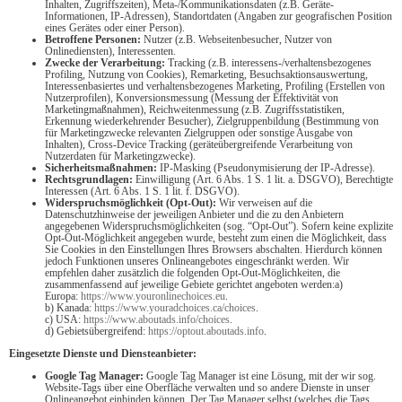
Inhalten, Zugriffszeiten), Meta-/Kommunikationsdaten (z.B. Geräte-
Informationen, IP-Adressen), Standortdaten (Angaben zur geografischen Position
eines Gerätes oder einer Person).
Betroffene Personen:
Nutzer (z.B. Webseitenbesucher, Nutzer von
Onlinediensten), Interessenten.
Zwecke der Verarbeitung:
Tracking (z.B. interessens-/verhaltensbezogenes
Profiling, Nutzung von Cookies), Remarketing, Besuchsaktionsauswertung,
Interessenbasiertes und verhaltensbezogenes Marketing, Profiling (Erstellen von
Nutzerprofilen), Konversionsmessung (Messung der Effektivität von
Marketingmaßnahmen), Reichweitenmessung (z.B. Zugriffsstatistiken,
Erkennung wiederkehrender Besucher), Zielgruppenbildung (Bestimmung von
für Marketingzwecke relevanten Zielgruppen oder sonstige Ausgabe von
Inhalten), Cross-Device Tracking (geräteübergreifende Verarbeitung von
Nutzerdaten für Marketingzwecke).
Sicherheitsmaßnahmen:
IP-Masking (Pseudonymisierung der IP-Adresse).
Rechtsgrundlagen:
Einwilligung (Art. 6 Abs. 1 S. 1 lit. a. DSGVO), Berechtigte
Interessen (Art. 6 Abs. 1 S. 1 lit. f. DSGVO).
Widerspruchsmöglichkeit (Opt-Out):
Wir verweisen auf die
Datenschutzhinweise der jeweiligen Anbieter und die zu den Anbietern
angegebenen Widerspruchsmöglichkeiten (sog. “Opt-Out”). Sofern keine explizite
Opt-Out-Möglichkeit angegeben wurde, besteht zum einen die Möglichkeit, dass
Sie Cookies in den Einstellungen Ihres Browsers abschalten. Hierdurch können
jedoch Funktionen unseres Onlineangebotes eingeschränkt werden. Wir
empfehlen daher zusätzlich die folgenden Opt-Out-Möglichkeiten, die
zusammenfassend auf jeweilige Gebiete gerichtet angeboten werden:a)
Europa:
https://www.youronlinechoices.eu
.
b) Kanada:
https://www.youradchoices.ca/choices
.
c) USA:
https://www.aboutads.info/choices
.
d) Gebietsübergreifend:
https://optout.aboutads.info
.
Eingesetzte Dienste und Diensteanbieter:
Google Tag Manager:
Google Tag Manager ist eine Lösung, mit der wir sog.
Website-Tags über eine Oberfläche verwalten und so andere Dienste in unser
Onlineangebot einbinden können. Der Tag Manager selbst (welches die Tags