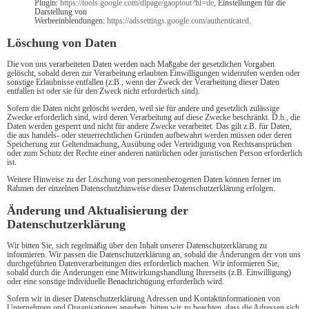
Plugin:
https://tools.google.com/dlpage/gaoptout?hl=de
, Einstellungen für die
Darstellung von
Werbeeinblendungen:
https://adssettings.google.com/authenticated
.
Löschung von Daten
Die von uns verarbeiteten Daten werden nach Maßgabe der gesetzlichen Vorgaben
gelöscht, sobald deren zur Verarbeitung erlaubten Einwilligungen widerrufen werden oder
sonstige Erlaubnisse entfallen (z.B., wenn der Zweck der Verarbeitung dieser Daten
entfallen ist oder sie für den Zweck nicht erforderlich sind).
Sofern die Daten nicht gelöscht werden, weil sie für andere und gesetzlich zulässige
Zwecke erforderlich sind, wird deren Verarbeitung auf diese Zwecke beschränkt. D.h., die
Daten werden gesperrt und nicht für andere Zwecke verarbeitet. Das gilt z.B. für Daten,
die aus handels- oder steuerrechtlichen Gründen aufbewahrt werden müssen oder deren
Speicherung zur Geltendmachung, Ausübung oder Verteidigung von Rechtsansprüchen
oder zum Schutz der Rechte einer anderen natürlichen oder juristischen Person erforderlich
ist.
Weitere Hinweise zu der Löschung von personenbezogenen Daten können ferner im
Rahmen der einzelnen Datenschutzhinweise dieser Datenschutzerklärung erfolgen.
Änderung und Aktualisierung der
Datenschutzerklärung
Wir bitten Sie, sich regelmäßig über den Inhalt unserer Datenschutzerklärung zu
informieren. Wir passen die Datenschutzerklärung an, sobald die Änderungen der von uns
durchgeführten Datenverarbeitungen dies erforderlich machen. Wir informieren Sie,
sobald durch die Änderungen eine Mitwirkungshandlung Ihrerseits (z.B. Einwilligung)
oder eine sonstige individuelle Benachrichtigung erforderlich wird.
Sofern wir in dieser Datenschutzerklärung Adressen und Kontaktinformationen von
Unternehmen und Organisationen angeben, bitten wir zu beachten, dass die Adressen sich