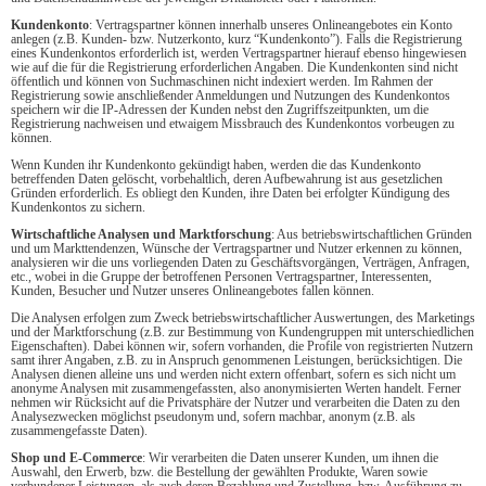
Kundenkonto
: Vertragspartner können innerhalb unseres Onlineangebotes ein Konto
anlegen (z.B. Kunden- bzw. Nutzerkonto, kurz “Kundenkonto”). Falls die Registrierung
eines Kundenkontos erforderlich ist, werden Vertragspartner hierauf ebenso hingewiesen
wie auf die für die Registrierung erforderlichen Angaben. Die Kundenkonten sind nicht
öffentlich und können von Suchmaschinen nicht indexiert werden. Im Rahmen der
Registrierung sowie anschließender Anmeldungen und Nutzungen des Kundenkontos
speichern wir die IP-Adressen der Kunden nebst den Zugriffszeitpunkten, um die
Registrierung nachweisen und etwaigem Missbrauch des Kundenkontos vorbeugen zu
können.
Wenn Kunden ihr Kundenkonto gekündigt haben, werden die das Kundenkonto
betreffenden Daten gelöscht, vorbehaltlich, deren Aufbewahrung ist aus gesetzlichen
Gründen erforderlich. Es obliegt den Kunden, ihre Daten bei erfolgter Kündigung des
Kundenkontos zu sichern.
Wirtschaftliche Analysen und Marktforschung
: Aus betriebswirtschaftlichen Gründen
und um Markttendenzen, Wünsche der Vertragspartner und Nutzer erkennen zu können,
analysieren wir die uns vorliegenden Daten zu Geschäftsvorgängen, Verträgen, Anfragen,
etc., wobei in die Gruppe der betroffenen Personen Vertragspartner, Interessenten,
Kunden, Besucher und Nutzer unseres Onlineangebotes fallen können.
Die Analysen erfolgen zum Zweck betriebswirtschaftlicher Auswertungen, des Marketings
und der Marktforschung (z.B. zur Bestimmung von Kundengruppen mit unterschiedlichen
Eigenschaften). Dabei können wir, sofern vorhanden, die Profile von registrierten Nutzern
samt ihrer Angaben, z.B. zu in Anspruch genommenen Leistungen, berücksichtigen. Die
Analysen dienen alleine uns und werden nicht extern offenbart, sofern es sich nicht um
anonyme Analysen mit zusammengefassten, also anonymisierten Werten handelt. Ferner
nehmen wir Rücksicht auf die Privatsphäre der Nutzer und verarbeiten die Daten zu den
Analysezwecken möglichst pseudonym und, sofern machbar, anonym (z.B. als
zusammengefasste Daten).
Shop und E-Commerce
: Wir verarbeiten die Daten unserer Kunden, um ihnen die
Auswahl, den Erwerb, bzw. die Bestellung der gewählten Produkte, Waren sowie