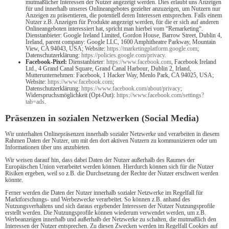
mutmaßlicher Interessen der Nutzer angezeigt werden. Dies erlaubt uns Anzeigen
für und innerhalb unseres Onlineangebotes gezielter anzuzeigen, um Nutzern nur
Anzeigen zu präsentieren, die potentiell deren Interessen entsprechen. Falls einem
Nutzer z.B. Anzeigen für Produkte angezeigt werden, für die er sich auf anderen
Onlineangeboten interessiert hat, spricht man hierbei vom “Remarketing“.
Dienstanbieter: Google Ireland Limited, Gordon House, Barrow Street, Dublin 4,
Ireland, parent company: Google LLC, 1600 Amphitheatre Parkway, Mountain
View, CA 94043, USA; Website:
https://marketingplatform.google.com
;
Datenschutzerklärung:
https://policies.google.com/privacy
.
Facebook-Pixel:
Dienstanbieter:
https://www.facebook.com
, Facebook Ireland
Ltd., 4 Grand Canal Square, Grand Canal Harbour, Dublin 2, Irland,
Mutterunternehmen: Facebook, 1 Hacker Way, Menlo Park, CA 94025, USA;
Website:
https://www.facebook.com
;
Datenschutzerklärung:
https://www.facebook.com/about/privacy
;
Widerspruchsmöglichkeit (Opt-Out):
https://www.facebook.com/settings?
tab=ads
.
Präsenzen in sozialen Netzwerken (Social Media)
Wir unterhalten Onlinepräsenzen innerhalb sozialer Netzwerke und verarbeiten in diesem
Rahmen Daten der Nutzer, um mit den dort aktiven Nutzern zu kommunizieren oder um
Informationen über uns anzubieten.
Wir weisen darauf hin, dass dabei Daten der Nutzer außerhalb des Raumes der
Europäischen Union verarbeitet werden können. Hierdurch können sich für die Nutzer
Risiken ergeben, weil so z.B. die Durchsetzung der Rechte der Nutzer erschwert werden
könnte.
Ferner werden die Daten der Nutzer innerhalb sozialer Netzwerke im Regelfall für
Marktforschungs- und Werbezwecke verarbeitet. So können z.B. anhand des
Nutzungsverhaltens und sich daraus ergebender Interessen der Nutzer Nutzungsprofile
erstellt werden. Die Nutzungsprofile können wiederum verwendet werden, um z.B.
Werbeanzeigen innerhalb und außerhalb der Netzwerke zu schalten, die mutmaßlich den
Interessen der Nutzer entsprechen. Zu diesen Zwecken werden im Regelfall Cookies auf