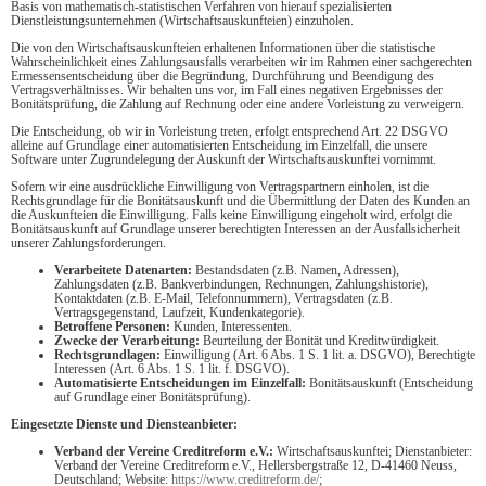
Basis von mathematisch-statistischen Verfahren von hierauf spezialisierten
Dienstleistungsunternehmen (Wirtschaftsauskunfteien) einzuholen.
Die von den Wirtschaftsauskunfteien erhaltenen Informationen über die statistische
Wahrscheinlichkeit eines Zahlungsausfalls verarbeiten wir im Rahmen einer sachgerechten
Ermessensentscheidung über die Begründung, Durchführung und Beendigung des
Vertragsverhältnisses. Wir behalten uns vor, im Fall eines negativen Ergebnisses der
Bonitätsprüfung, die Zahlung auf Rechnung oder eine andere Vorleistung zu verweigern.
Die Entscheidung, ob wir in Vorleistung treten, erfolgt entsprechend Art. 22 DSGVO
alleine auf Grundlage einer automatisierten Entscheidung im Einzelfall, die unsere
Software unter Zugrundelegung der Auskunft der Wirtschaftsauskunftei vornimmt.
Sofern wir eine ausdrückliche Einwilligung von Vertragspartnern einholen, ist die
Rechtsgrundlage für die Bonitätsauskunft und die Übermittlung der Daten des Kunden an
die Auskunfteien die Einwilligung. Falls keine Einwilligung eingeholt wird, erfolgt die
Bonitätsauskunft auf Grundlage unserer berechtigten Interessen an der Ausfallsicherheit
unserer Zahlungsforderungen.
Verarbeitete Datenarten:
Bestandsdaten (z.B. Namen, Adressen),
Zahlungsdaten (z.B. Bankverbindungen, Rechnungen, Zahlungshistorie),
Kontaktdaten (z.B. E-Mail, Telefonnummern), Vertragsdaten (z.B.
Vertragsgegenstand, Laufzeit, Kundenkategorie).
Betroffene Personen:
Kunden, Interessenten.
Zwecke der Verarbeitung:
Beurteilung der Bonität und Kreditwürdigkeit.
Rechtsgrundlagen:
Einwilligung (Art. 6 Abs. 1 S. 1 lit. a. DSGVO), Berechtigte
Interessen (Art. 6 Abs. 1 S. 1 lit. f. DSGVO).
Automatisierte Entscheidungen im Einzelfall:
Bonitätsauskunft (Entscheidung
auf Grundlage einer Bonitätsprüfung).
Eingesetzte Dienste und Diensteanbieter:
Verband der Vereine Creditreform e.V.:
Wirtschaftsauskunftei; Dienstanbieter:
Verband der Vereine Creditreform e.V., Hellersbergstraße 12, D-41460 Neuss,
Deutschland; Website:
https://www.creditreform.de/
;