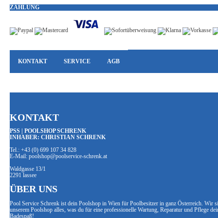
ZAHLUNG
KONTAKT
SERVICE
AGB
KONTAKT
PSS | POOLSHOP SCHRENK
INHABER: CHRISTIAN SCHRENK
Tel.: +43 (0) 699 107 34 828
E-Mail: poolshop@poolservice-schrenk.at
Waldgasse 13/1
2291 lassee
ÜBER UNS
Pool Service Schrenk ist dein Poolshop in Wien für Poolbesitzer in ganz Österreich. Wir 
unserem Poolshop alles, was du für eine professionelle Wartung, Reparatur und Pflege de
Badespaß!