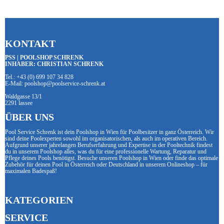
KONTAKT
PSS | POOLSHOP SCHRENK
INHABER: CHRISTIAN SCHRENK
Tel.: +43 (0) 699 107 34 828
E-Mail: poolshop@poolservice-schrenk.at
Waldgasse 13/1
2291 lassee
ÜBER UNS
Pool Service Schrenk ist dein Poolshop in Wien für Poolbesitzer in ganz Österreich. Wir
sind deine Poolexperten sowohl im organisatorischen, als auch im operativen Bereich.
Aufgrund unserer jahrelangen Berufserfahrung und Expertise in der Pooltechnik findest
du in unserem Poolshop alles, was du für eine professionelle Wartung, Reparatur und
Pflege deines Pools benötigst. Besuche unseren Poolshop in Wien oder finde das optimale
Zubehör für deinen Pool in Österreich oder Deutschland in unserem Onlineshop – für
maximalen Badespaß!
KATEGORIEN
SERVICE